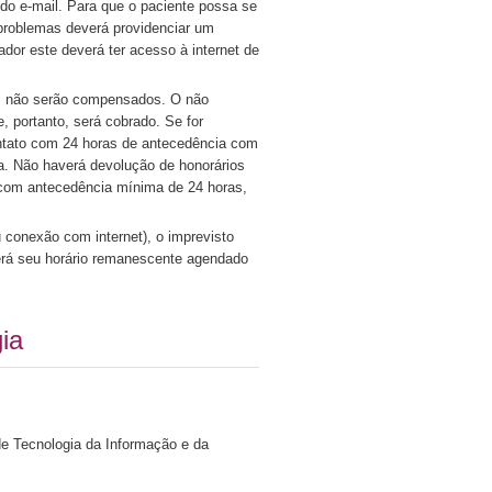
do e-mail. Para que o paciente possa se
 problemas deverá providenciar um
ador este deverá ter acesso à internet de
os não serão compensados. O não
 portanto, será cobrado. Se for
ontato com 24 horas de antecedência com
da. Não haverá devolução de honorários
 com antecedência mínima de 24 horas,
conexão com internet), o imprevisto
 terá seu horário remanescente agendado
ia
de Tecnologia da Informação e da