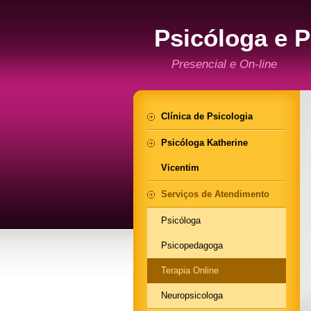
Psicóloga e 
Zona Leste - 
Presencial e On-line
Clínica de Psicologia
Psicóloga Katherine
Vicentim
Serviços de Atendimento
Psicóloga
Psicopedagoga
Terapia Online
Neuropsicologa