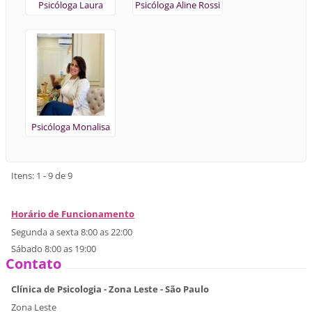
Psicóloga Laura
Psicóloga Aline Rossi
Rossetto é graduada
é graduada em
desde 2016 e pós-
psicologia desde
graduada em
2015 e pós-graduada
Psicologia Clínica e
em Psicopedagogia
Psicoterapia
Clínica e Institucional
Junguiana
pela Universidade
Presbiteriana
Psicóloga Monalisa
Mackenzie.
Stéfany é graduada
desde 2019 e pós
graduada em
Itens: 1 - 9 de 9
neuropsicologia pelo
instituto Israelita de
Horário de Funcionamento
ensino e pesquisa
Segunda a sexta 8:00 as 22:00
Albert Einstein
Sábado 8:00 as 19:00
Contato
Clínica de Psicologia - Zona Leste - São Paulo
Zona Leste